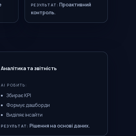
е
Проактивний
РЕЗУЛЬТАТ:
контроль.
Аналітика та звітність
AI РОБИТЬ:
Збирає KPI
Формує дашборди
Виділяє інсайти
Рішення на основі даних.
РЕЗУЛЬТАТ: