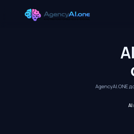
A
AgencyAI.ONE д
AI