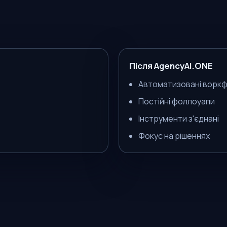
Після AgencyAI.ONE
Автоматизовані ворк
Постійні фоллоуапи
Інструменти з'єднані
Фокус на рішеннях