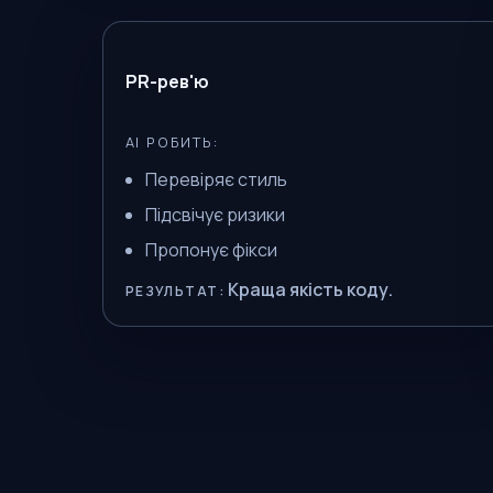
PR-рев'ю
AI РОБИТЬ:
Перевіряє стиль
Підсвічує ризики
Пропонує фікси
Краща якість коду.
РЕЗУЛЬТАТ: