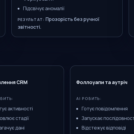
Підсвічує аномалії
Прозорість без ручної
РЕЗУЛЬТАТ:
звітності.
влення CRM
Фоллоуапи та аутріч
ОБИТЬ:
AI РОБИТЬ:
гує активності
Готує повідомлення
овлює стадії
Запускає послідовност
агачує дані
Відстежує відповіді