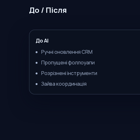
До / Після
До AI
Ручні оновлення CRM
Пропущені фоллоуапи
Розрізнені інструменти
Зайва координація