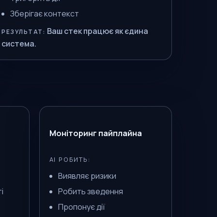
Зберігає контекст
Ваш стек працює як єдина
РЕЗУЛЬТАТ:
система.
Моніторинг пайплайна
AI РОБИТЬ:
Виявляє ризики
і
Робить зведення
Пропонує дії