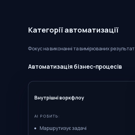
Категорії автоматизації
Фокус на виконанні та вимірюваних результат
Автоматизація бізнес-процесів
Внутрішні воркфлоу
AI РОБИТЬ:
Маршрутизує задачі