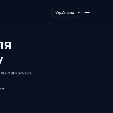
ля
у
ально виконують
ає.