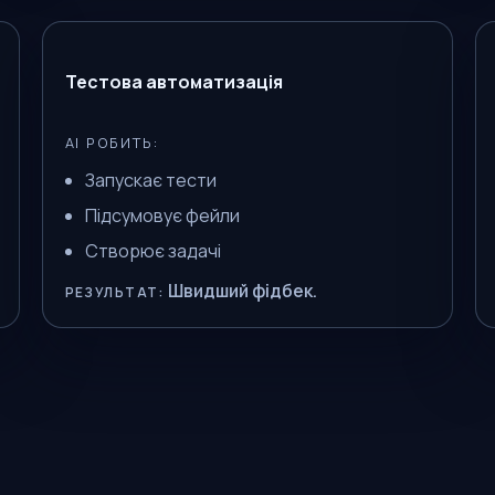
Тестова автоматизація
AI РОБИТЬ:
Запускає тести
Підсумовує фейли
Створює задачі
Швидший фідбек.
РЕЗУЛЬТАТ: