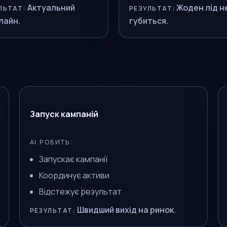
Актуальний
Жоден лід н
ЛЬТАТ:
РЕЗУЛЬТАТ:
лайн.
губиться.
Запуск кампаній
AI РОБИТЬ:
Запускає кампанії
Координує активи
Відстежує результат
Швидший вихід на ринок.
РЕЗУЛЬТАТ: