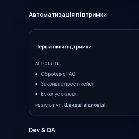
Автоматизація підтримки
Перша лінія підтримки
AI РОБИТЬ:
Обробляє FAQ
Закриває прості кейси
Ескалує складні
Швидші відповіді.
РЕЗУЛЬТАТ:
Dev & QA