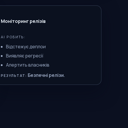
Моніторинг релізів
AI РОБИТЬ:
Відстежує деплои
Виявляє регресії
Алертить власників
Безпечні релізи.
РЕЗУЛЬТАТ: