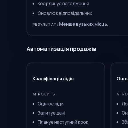
Координує погодження
Оновлює відповідальних
Менше вузьких місць.
РЕЗУЛЬТАТ:
Автоматизація продажів
Кваліфікація лідів
Оно
AI РОБИТЬ:
AI Р
Оцінює ліди
Ло
Запитує дані
Он
Планує наступний крок
Зб