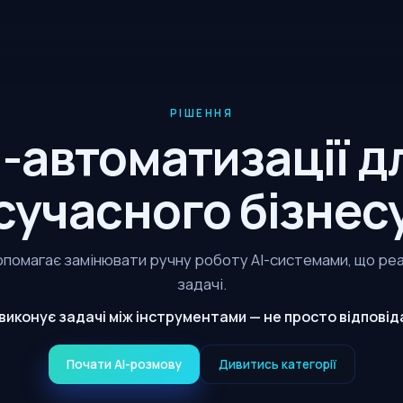
РІШЕННЯ
I-автоматизації д
сучасного бізнес
опомагає замінювати ручну роботу AI-системами, що ре
задачі.
 виконує задачі між інструментами — не просто відповід
Почати AI-розмову
Дивитись категорії