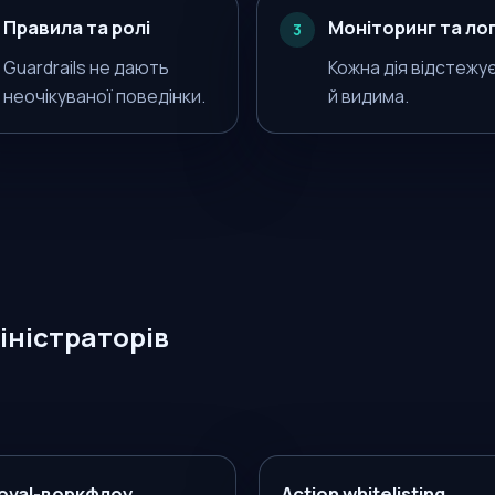
Правила та ролі
Моніторинг та ло
3
Guardrails не дають
Кожна дія відстежу
неочікуваної поведінки.
й видима.
іністраторів
oval-воркфлоу
Action whitelisting