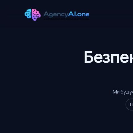
Безпек
Ми будує
П