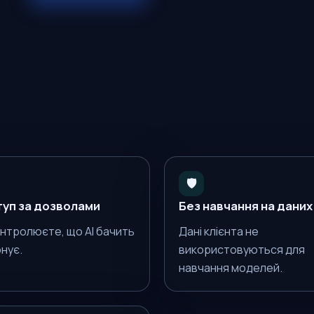
🛡️
уп за дозволами
Без навчання на даних
онтролюєте, що AI бачить
Дані клієнта не
онує.
використовуються для
навчання моделей.