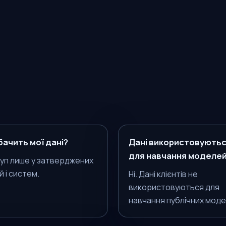
бачить мої дані?
Дані використовують
для навчання моделе
уп лише у затверджених
 і систем.
Ні. Дані клієнтів не
використовуються для
навчання публічних моде