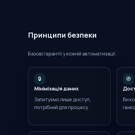
Принципи безпеки
Базові гарантії у кожній автоматизації.
🔒
🧭
Мінімізація даних
Дост
Запитуємо лише доступ,
Ви к
потрібний для процесу.
і вик