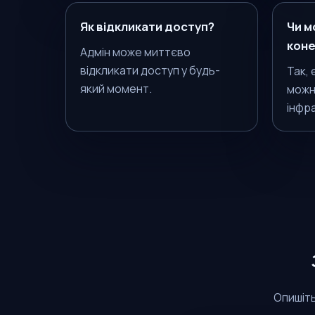
Як відкликати доступ?
Чи м
кон
Адмін може миттєво
відкликати доступ у будь-
Так, 
який момент.
можн
інфр
Опишіть