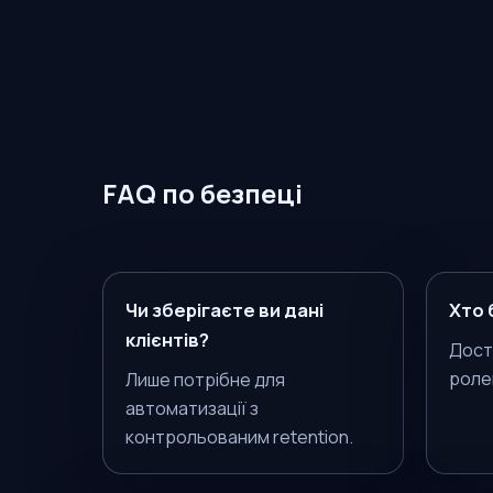
FAQ по безпеці
Чи зберігаєте ви дані
Хто 
клієнтів?
Дост
ролей
Лише потрібне для
автоматизації з
контрольованим retention.