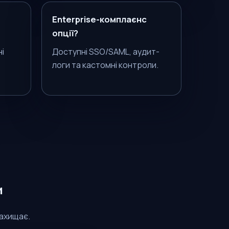
Enterprise-комплаєнс
опції?
ні
Доступні SSO/SAML, аудит-
логи та кастомні контроли.
и
захищає.