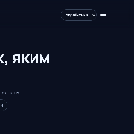
х, яким
озорість.
ми