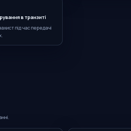
ування в транзиті
захист під час передачі
х.
нні.