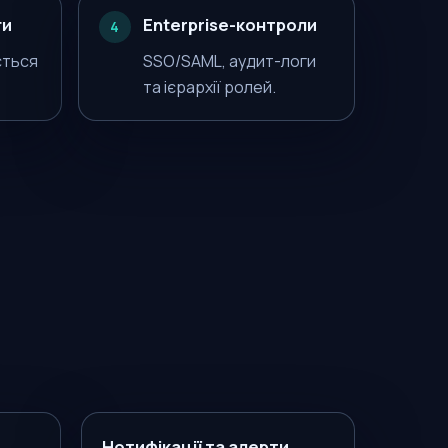
ги
Enterprise-контроли
4
ється
SSO/SAML, аудит-логи
та ієрархії ролей.
Нотифікації та алерти