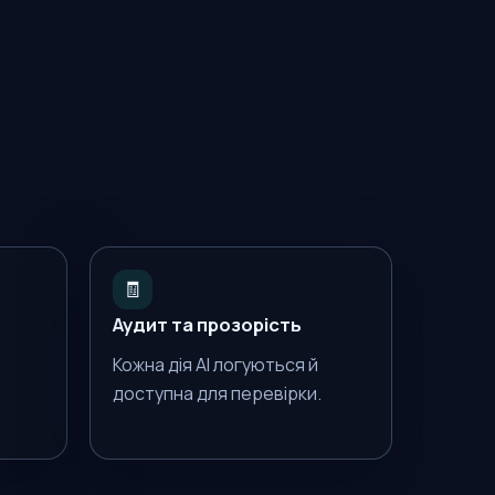
🧾
Аудит та прозорість
Кожна дія AI логуються й
доступна для перевірки.