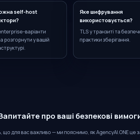
ожна self-host
Яке шифрування
ектори?
використовується?
enterprise-варіанти
TLS у транзиті та безпеч
а розгорнути у вашій
практики зберігання.
аструктурі.
Запитайте про ваші безпекові вимог
, що для вас важливо — ми пояснимо, як AgencyAI.ONE це 