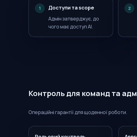
Доступи та scope
1
2
Адмін затверджує, до
чого має доступ AI.
Контроль для команд та адм
Операційні гарантії для щоденної роботи.
Рольовий контроль
Appr