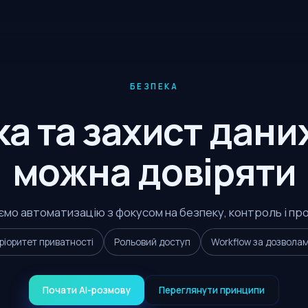
БЕЗПЕКА
а та захист дани
можна довіряти
мо автоматизацію з фокусом на безпеку, контроль і пр
ріоритет приватності
Рольовий доступ
Workflow за дозвола
Почати AI-розмову
Переглянути принципи