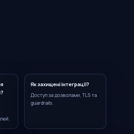
ся
Як захищені інтеграції?
й?
Доступ за дозволами, TLS та
guardrails.
лей.