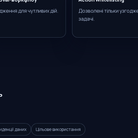
дження для чутливих дій.
Дозволені тільки узгодже
задачі.
ь
иденції даних
Цільове використання