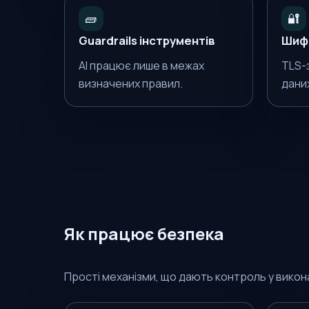
🧱
🔐
Guardrails інструментів
Шифр
AI працює лише в межах
TLS-
визначених правил.
дани
Як працює безпека
Прості механізми, що дають контроль у викона