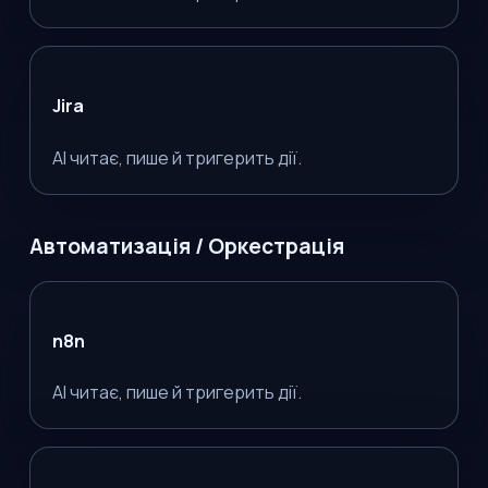
Jira
AI читає, пише й тригерить дії.
Автоматизація / Оркестрація
n8n
AI читає, пише й тригерить дії.