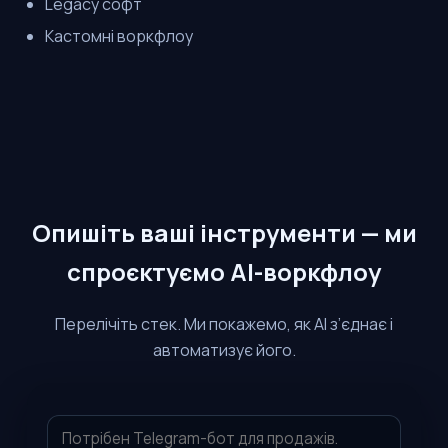
Legacy софт
Кастомні воркфлоу
Опишіть ваші інструменти — ми
спроєктуємо AI-воркфлоу
Перелічіть стек. Ми покажемо, як AI з’єднає і
автоматизує його.