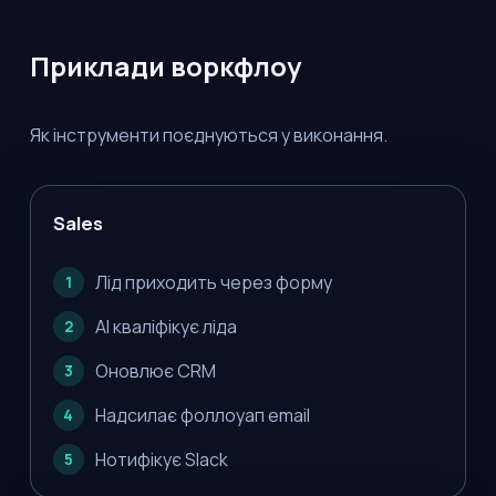
Приклади воркфлоу
Як інструменти поєднуються у виконання.
Sales
Лід приходить через форму
1
AI кваліфікує ліда
2
Оновлює CRM
3
Надсилає фоллоуап email
4
Нотифікує Slack
5