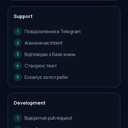
Support
Повідомлення в Telegram
1
AI визначає intent
2
Відповідає з бази знань
3
Створює тікет
4
Ескалує за потреби
5
Development
Відкритий pull request
1