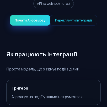
API та webhook готові
Почати AI-розмову
Переглянути інтеграції
Як працюють інтеграції
Проста модель, що з’єднує події з діями.
Тригери
AI реагує на події у ваших інструментах.